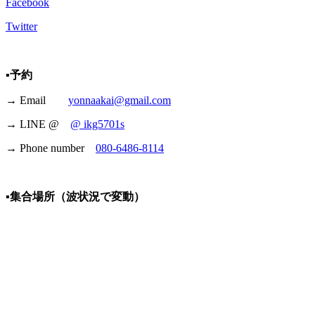
Facebook
Twitter
▪️予約
→ Email
yonnaakai@gmail.com
→ LINE @
@ ikg5701s
→ Phone number
080-6486-8114
▪️集合場所（波状況で変動）