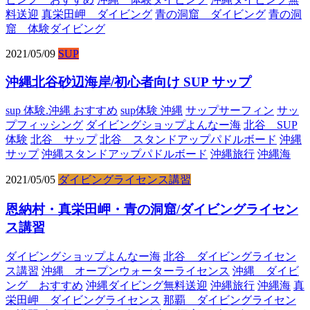
料送迎
真栄田岬 ダイビング
青の洞窟 ダイビング
青の洞
窟 体験ダイビング
2021/05/09
SUP
沖縄北谷砂辺海岸/初心者向け SUP サップ
sup 体験.沖縄 おすすめ
sup体験 沖縄
サップサーフィン
サッ
プフィッシング
ダイビングショップよんなー海
北谷 SUP
体験
北谷 サップ
北谷 スタンドアップパドルボード
沖縄
サップ
沖縄スタンドアップパドルボード
沖縄旅行
沖縄海
2021/05/05
ダイビングライセンス講習
恩納村・真栄田岬・青の洞窟/ダイビングライセン
ス講習
ダイビングショップよんなー海
北谷 ダイビングライセン
ス講習
沖縄 オープンウォーターライセンス
沖縄 ダイビ
ング おすすめ
沖縄ダイビング無料送迎
沖縄旅行
沖縄海
真
栄田岬 ダイビングライセンス
那覇 ダイビングライセン