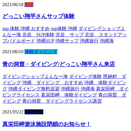
2021/06/18
SUP
どっこい翔平さんサップ体験
sup 体験.沖縄 おすすめ
sup体験 沖縄
ダイビングショップよ
んなー海
北谷 SUP体験
北谷 サップ
北谷 スタンドアッ
プパドルボード
沖縄SUP
沖縄サップ
沖縄旅行
沖縄海
2021/06/10
体験ダイビング
青の洞窟・ダイビング/どっこい翔平さん来店
ダイビングショップよんなー海
ダイビング体験
恩納村 ダ
イビング
沖縄 ダイビング おすすめ
沖縄 体験ダイビン
グ
沖縄ダイビング無料送迎
沖縄旅行
沖縄海
真栄田岬 ダイ
ビングライセンス
真栄田岬 体験ダイビング
青の洞窟 ダ
イビング
青の洞窟 ダイビングライセンス講習
2021/05/22
お知らせ
真栄田岬遊泳施設閉鎖のお知らせ！